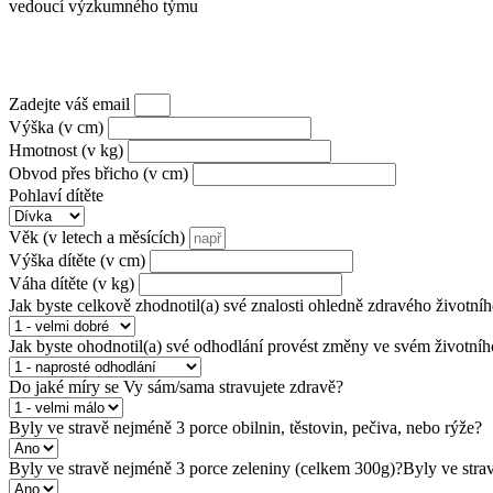
vedoucí výzkumného týmu
Zadejte váš email
Výška (v cm)
Hmotnost (v kg)
Obvod přes břicho (v cm)
Pohlaví dítěte
Věk (v letech a měsících)
Výška dítěte (v cm)
Váha dítěte (v kg)
Jak byste celkově zhodnotil(a) své znalosti ohledně zdravého životníh
Jak byste ohodnotil(a) své odhodlání provést změny ve svém životníh
Do jaké míry se Vy sám/sama stravujete zdravě?
Byly ve stravě nejméně 3 porce obilnin, těstovin, pečiva, nebo rýže?
Byly ve stravě nejméně 3 porce zeleniny (celkem 300g)?Byly ve stravě