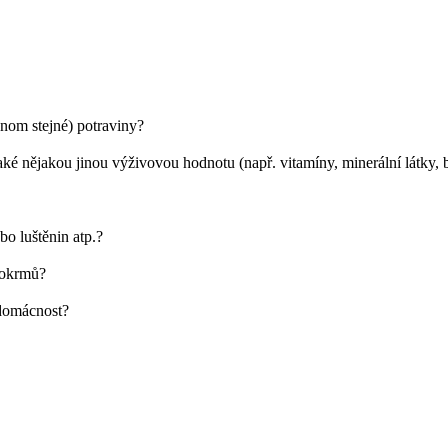
nom stejné) potraviny?
ké nějakou jinou výživovou hodnotu (např. vitamíny, minerální látky, 
o luštěnin atp.?
pokrmů?
 domácnost?