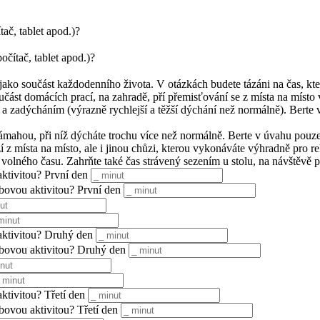
tač, tablet apod.)?
očítač, tablet apod.)?
jako součást každodenního života. V otázkách budete tázáni na čas, kte
učást domácích prací, na zahradě, pří přemisťování se z místa na místo 
a zadýcháním (výrazně rychlejší a těžší dýchání než normálně). Berte v
námahou, při níž dýcháte trochu více než normálně. Berte v úvahu pouze 
z místa na místo, ale i jinou chůzi, kterou vykonáváte výhradně pro re
lného času. Zahrňte také čas strávený sezením u stolu, na návštěvě přát
aktivitou? První den
hybovou aktivitou? První den
 aktivitou? Druhý den
ohybovou aktivitou? Druhý den
aktivitou? Třetí den
ybovou aktivitou? Třetí den