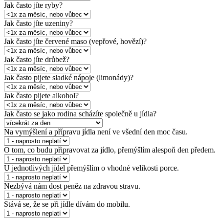
Jak často jíte ryby?
Jak často jíte uzeniny?
Jak často jíte červené maso (vepřové, hovězí)?
Jak často jíte drůbež?
Jak často pijete sladké nápoje (limonády)?
Jak často pijete alkohol?
Jak často se jako rodina scházíte společně u jídla?
Na vymýšlení a přípravu jídla není ve všední den moc času.
O tom, co budu připravovat za jídlo, přemýšlím alespoň den předem.
U jednotlivých jídel přemýšlím o vhodné velikosti porce.
Nezbývá nám dost peněz na zdravou stravu.
Stává se, že se při jídle dívám do mobilu.