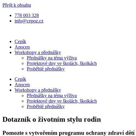
Přejít k obsahu
778 003 328
info@cepoz.cz
Cepík
Anocen
Workshopy a přednášky
Přednášky na téma výživa
Projektové dny ve školách, školkách
Proběhlé přednášky
Cepík
Anocen
Workshopy a přednášky
Přednášky na téma výživa
Projektové dny ve školách, školkách
Proběhlé přednášky
Dotazník o životním stylu rodin
Pomozte s vytvořením programu ochrany zdraví dětí