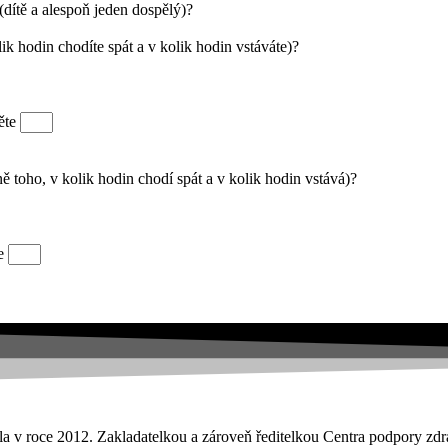
(dítě a alespoň jeden dospělý)?
ik hodin chodíte spát a v kolik hodin vstáváte)?
něte
ě toho, v kolik hodin chodí spát a v kolik hodin vstává)?
te
kla v roce 2012. Zakladatelkou a zároveň ředitelkou Centra podpory zd