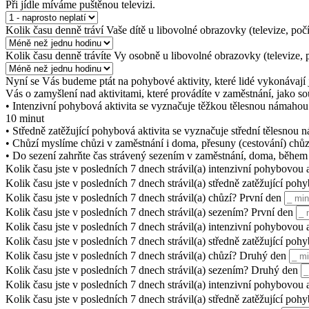
Při jídle míváme puštěnou televizi.
Kolik času denně tráví Vaše dítě u libovolné obrazovky (televize, počí
Kolik času denně trávíte Vy osobně u libovolné obrazovky (televize, p
Nyní se Vás budeme ptát na pohybové aktivity, které lidé vykonávají 
Vás o zamyšlení nad aktivitami, které provádíte v zaměstnání, jako so
• Intenzivní pohybová aktivita se vyznačuje těžkou tělesnou námahou 
10 minut
• Středně zatěžující pohybová aktivita se vyznačuje střední tělesnou 
• Chůzí myslíme chůzi v zaměstnání i doma, přesuny (cestování) chůzí 
• Do sezení zahrňte čas strávený sezením v zaměstnání, doma, během vo
Kolik času jste v posledních 7 dnech strávil(a) intenzivní pohybovou 
Kolik času jste v posledních 7 dnech strávil(a) středně zatěžující po
Kolik času jste v posledních 7 dnech strávil(a) chůzí? První den
Kolik času jste v posledních 7 dnech strávil(a) sezením? První den
Kolik času jste v posledních 7 dnech strávil(a) intenzivní pohybovou
Kolik času jste v posledních 7 dnech strávil(a) středně zatěžující p
Kolik času jste v posledních 7 dnech strávil(a) chůzí? Druhý den
Kolik času jste v posledních 7 dnech strávil(a) sezením? Druhý den
Kolik času jste v posledních 7 dnech strávil(a) intenzivní pohybovou 
Kolik času jste v posledních 7 dnech strávil(a) středně zatěžující poh