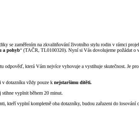
diky se zaměřením na zkvalitňování životního stylu rodin v rámci proje
vu a pohyb
“ (TAČR, TL0100320). Nyní si Vás dovolujeme požádat o vy
tu odpověď, která Vám nejvíce vyhovuje a vystihuje skutečnost. Je pro
di v dotazníku vždy pouze k
nejstaršímu dítěti.
ej stihne vyplnit během 20 minut.
i, kteří vyplní kompletně oba dotazníky, budou zařazeni do losování 