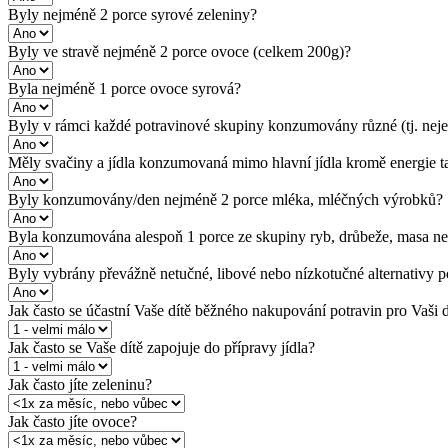
Byly nejméně 2 porce syrové zeleniny?
Byly ve stravě nejméně 2 porce ovoce (celkem 200g)?
Byla nejméně 1 porce ovoce syrová?
Byly v rámci každé potravinové skupiny konzumovány různé (tj. neje
Měly svačiny a jídla konzumovaná mimo hlavní jídla kromě energie ta
Byly konzumovány/den nejméně 2 porce mléka, mléčných výrobků?
Byla konzumována alespoň 1 porce ze skupiny ryb, drůbeže, masa neb
Byly vybrány převážně netučné, libové nebo nízkotučné alternativy 
Jak často se účastní Vaše dítě běžného nakupování potravin pro Vaši
Jak často se Vaše dítě zapojuje do přípravy jídla?
Jak často jíte zeleninu?
Jak často jíte ovoce?