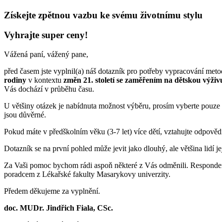
Získejte zpětnou vazbu ke svému životnímu stylu
Vyhrajte super ceny!
Vážená paní, vážený pane,
před časem jste vyplnil(a) náš dotazník pro potřeby vypracování meto
rodiny
v kontextu
změn 21. století se zaměřením na dětskou výži
Vás dochází v průběhu času.
U většiny otázek je nabídnuta možnost výběru, prosím vyberte pouze 
jsou důvěrné.
Pokud máte v předškolním věku (3-7 let) více dětí, vztahujte odpově
Dotazník se na první pohled může jevit jako dlouhý, ale většina lidí j
Za Vaši pomoc bychom rádi aspoň některé z Vás odměnili. Respondent
poradcem z Lékařské fakulty Masarykovy univerzity.
Předem děkujeme za vyplnění.
doc. MUDr. Jindřich Fiala, CSc.