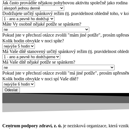
Jak často provádíte nějakou pohybovou aktivitu společně jako rodina 
Dodržujete určitý spánkový režim (tj. pravidelnost ohledně toho, v kol
Máte Vy osobně nějaké potíže se spánkem?
Pokud jste v přechozí otázce zvolili "mám jiné potíže", prosím upřes
Kolik hodin obvykle v noci spíte?
Má Vaše dítě stanovený určitý spánkový režim (tj. pravidelnost ohledn
Má Vaše dítě nějaké potíže se spánkem?
Pokud jste v přechozí otázce zvolili "má jiné potíže", prosím upřesně
Kolik hodin obvykle v noci spí Vaše dítě?
Odeslat
Centrum podpory zdraví, z. ú.
je nezisková organizace, která vzni