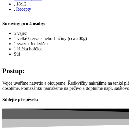
,
18:12
,
Recepty
Suroviny pro 4 osoby:
5 vajec
1 velké Gervais nebo Lučiny (cca 200g)
1 svazek ředkviček
1 lžička hořčice
Sůl
Postup:
Vejce uvaříme natvrdo a oloupeme. Ředkvičky nakrájíme na tenké plát
dosolíme. Pomazánku namažeme na pečivo a doplníme např. salátov
Sdílejte příspěvek: