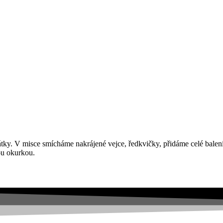
ky. V misce smícháme nakrájené vejce, ředkvičky, přidáme celé balení G
ou okurkou.