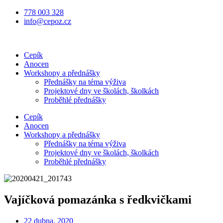
Přejít
778 003 328
k
info@cepoz.cz
obsahu
Cepík
Anocen
Workshopy a přednášky
Přednášky na téma výživa
Projektové dny ve školách, školkách
Proběhlé přednášky
Cepík
Anocen
Workshopy a přednášky
Přednášky na téma výživa
Projektové dny ve školách, školkách
Proběhlé přednášky
Vajíčková pomazánka s ředkvičkami
22 dubna, 2020